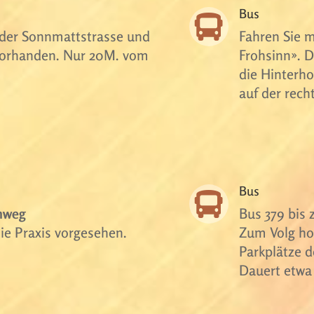
Bus

 der Sonnmattstrasse und
Fahren Sie m
 vorhanden. Nur 20M. vom
Frohsinn». D
die Hinterho
auf der rech
Bus

nweg
Bus 379 bis 
die Praxis vorgesehen.
Zum Volg ho
Parkplätze d
Dauert etwa 