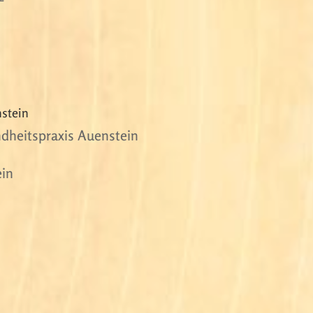
stein
ndheitspraxis Auenstein
ein