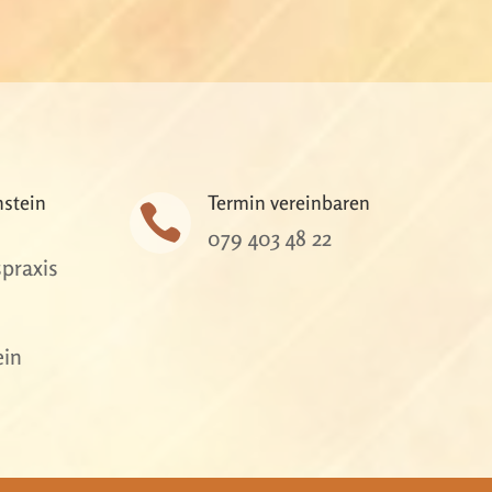
nstein
Termin vereinbaren

079 403 48 22
praxis
ein