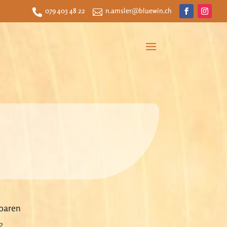
079 403 48 22
n.amsler@bluewin.ch


baren
2