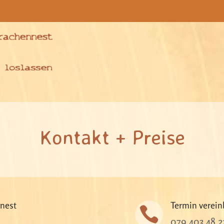
Kontakt + Preise
nest
Termin verein

079 403 48 2